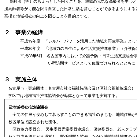
高齢者（等）のちょっとした困りごとを、地域の元気な高齢者を中心と
援高齢者等が可能な限り自立した日常生活を営むことができるようにする
高揚と地域福祉の向上を図ることを目的とする。
２ 事業の経緯
平成19年度 「シルバーパワーを活用した地域力再生事業」とし
平成26年度 「地域力の再生による生活支援推進事業」（介護保
平成28年6月 名古屋市内において介護予防・日常生活支援総合
い型訪問サービスとして位置づけられるとともに
３ 実施主体
名古屋市（実施団体：名古屋市社会福祉協議会及び区社会福祉協議会）
学区では地域福祉推進協議会が母体となって事業を実施する。
☑地域福祉推進協議会
全ての住民が安心して暮らすことのできる福祉のまちを、地域住民が
校区単位で設立された団体。
区政協力委員会、 民生委員児童委員協議会、保健委員会、老人クラブ
解と協力を得ながら運営し、関係機関と協働しながら地域福祉推進のた