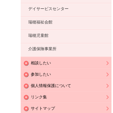
デイサービスセンター
瑞穂福祉会館
瑞穂児童館
介護保険事業所
相談したい
ボランティアセンター
いきいき支援センター（外部
生活福祉資金貸付（外部リン
寄付
参加したい
リンク）
ク）
研修・講座・イベント情報
赤い羽根共同募金
災害義援金
みずほ助けあい・支えあい活
拠点型サロン 瑞穂ほっこり
高齢者はつらつ長寿推進事業
社協正会員・賛助会員
個人情報保護について
動
サロン
（コスモス）
助成事業のご案内
個人情報保護に関する方針
リンク集
（プライバシーポリシー）
リンク集
サイトマップ