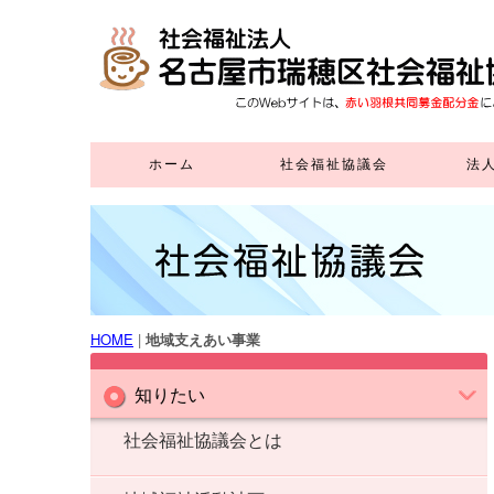
ホーム
社会福祉協議会
法
社会福祉協議会とは
社協正会員賛助会員
寄 付
ボランティアセンター
地域福祉活動計画
地域福祉推進協議会
地域支えあい事業
ふれあいいきいきサロン
福祉教育
高齢者はつらつ長寿
生活福祉資金貸付
施設の利用
貸出事業
広報紙
推進事業
(外部リンク)
(在宅サービスセンター)
HOME
|
地域支えあい事業
知りたい
社会福祉協議会とは