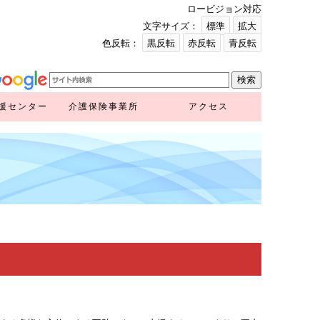
ロービジョン対応
文字サイズ：
標準
拡大
色反転：
黒反転
赤反転
青反転
援センター
介護保険事業所
アクセス
援センター
ア推進計画
ンク）
ンク）