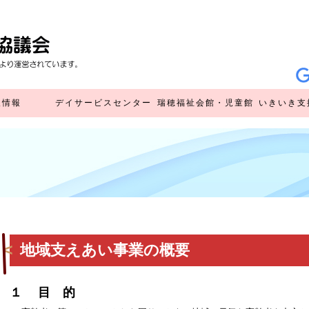
人情報
デイサービスセンター
瑞穂福祉会館・児童館
いきいき支
デイサービスセンター
瑞穂福祉会館
瑞穂児童館
いきいき支
地域包括ケ
（外部リ
（外部リ
地域支えあい事業の概要
１ 目 的