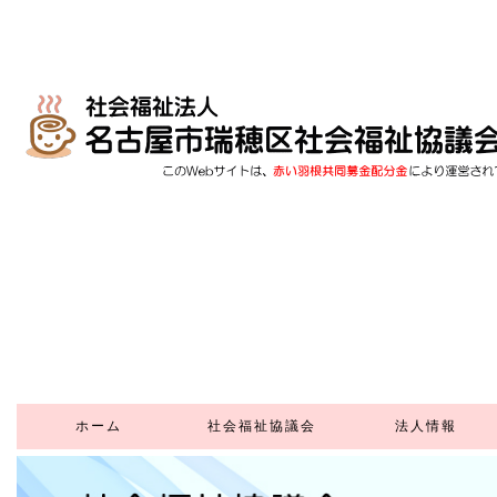
ホーム
社会福祉協議会
法人情報
社会福祉協議会とは
社協正会員賛助会員
寄 付
ボランティアセンター
地域福祉活動計画
地域福祉推進協議会
地域支えあい事業
ふれあいいきいきサロン
福祉教育
高齢者はつらつ長寿
生活福祉資金貸付
施設の利用
貸出事業
広報紙
推進事業
(外部リンク)
(在宅サービスセンター)