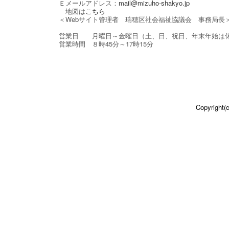
Ｅメールアドレス：
mail@mizuho-shakyo.jp
地図は
こちら
＜Webサイト管理者 瑞穂区社会福祉協議会 事務局長
営業日 月曜日～金曜日（土、日、祝日、年末年始は
営業時間 ８時45分～17時15分
Copyright(