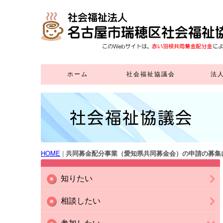
ホーム
社会福祉協議会
法
社会福祉協議会とは
社協正会員賛助会員
寄 付
ボランティアセンター
地域福祉活動計画
地域福祉推進協議会
地域支えあい事業
ふれあいいきいきサロン
福祉教育
高齢者はつらつ長寿
生活福祉資金貸付
施設の利用
貸出事業
広報紙
推進事業
(外部リンク)
(在宅サービスセンター)
HOME
|
共同募金配分事業（愛知県共同募金会）の申請の募集
知りたい
社会福祉協議会とは
地域福祉活動計画
地域包括ケア推進計画（外部
地域福祉推進協議会
地域支えあい事業
ふれあい・いきいきサロン
福祉教育
施設の利用（在宅サービスセ
貸出事業
広 報 紙
デイサービスセンター
瑞穂福祉会館
瑞穂児童館
介護保険事業所
相談したい
リンク）
ンター）
ボランティアセンター
いきいき支援センター（外部
生活福祉資金貸付（外部リン
寄付
参加したい
リンク）
ク）