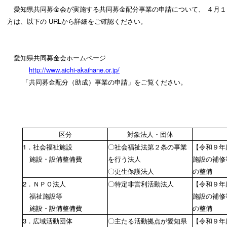
愛知県共同募金会が実施する共同募金配分事業の申請について、
４月１
方は、以下の
URL
から詳細をご確認ください。
愛知県共同募金会ホームページ
http://www.aichi-akaihane.or.jp/
「共同募金配分（助成）事業の申請」をご覧ください。
区分
対象法人・団体
1．社会福祉施設
〇社会福祉法第２条の事業
【令和９年
施設・設備整備費
を行う法人
施設の補修
〇更生保護法人
の整備
2．ＮＰＯ法人
〇特定非営利活動法人
【令和９年
福祉施設等
施設の補修
施設・設備整備費
の整備
3．広域活動団体
〇主たる活動拠点が愛知県
【令和９年