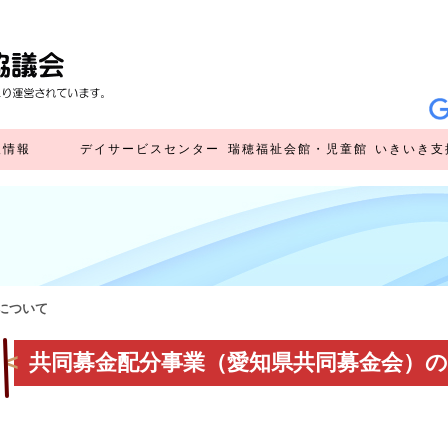
人情報
デイサービスセンター
瑞穂福祉会館・児童館
いきいき支
デイサービスセンター
瑞穂福祉会館
瑞穂児童館
いきいき支
地域包括ケ
（外部リ
（外部リ
について
共同募金配分事業（愛知県共同募金会）