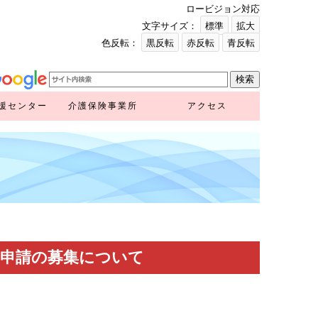
ロービジョン対応
文字サイズ：
標準
拡大
色反転：
黒反転
赤反転
青反転
援センター
介護保険事業所
アクセス
援センター
ア推進計画
ンク）
ンク）
の申請の募集について