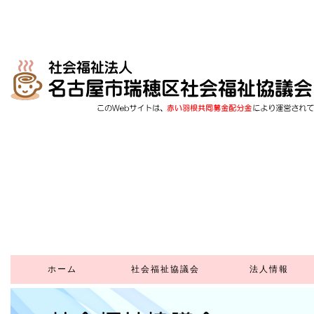
ホーム
社会福祉協議会
法人情報
社会福祉協議会とは
社協正会員賛助会員
寄 付
ボランティアセンター
地域福祉活動計画
地域福祉推進協議会
地域支えあい事業
ふれあいいきいきサロン
福祉教育
高齢者はつらつ長寿
生活福祉資金貸付
施設の利用
貸出事業
広報紙
推進事業
(外部リンク)
(在宅サービスセンター)